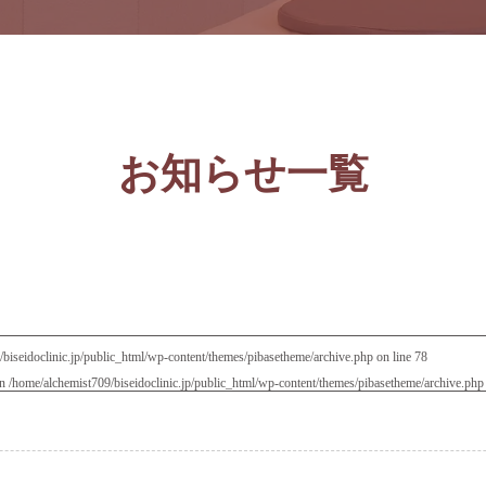
お知らせ一覧
biseidoclinic.jp/public_html/wp-content/themes/pibasetheme/archive.php
on line
78
in
/home/alchemist709/biseidoclinic.jp/public_html/wp-content/themes/pibasetheme/archive.php
当院について