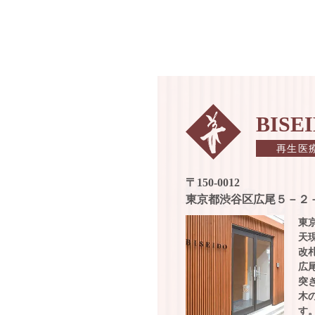
再生医療とは
幹細胞培養上清液療法
メニュー・料金表
BIS
再生医
よくあるご質問
〒150-0012
東京都渋谷区広尾５－２－
東
天
改
広
突
木
す