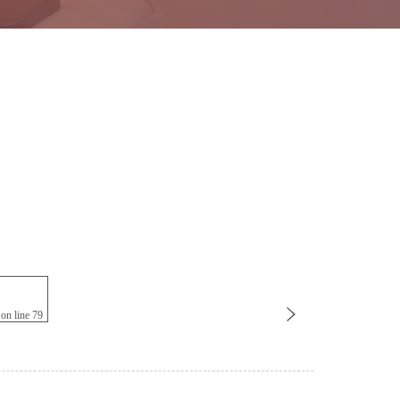
on line
79