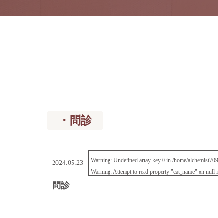
・問診
Warning
: Undefined array key 0 in
/home/alchemist709/
2024.05.23
Warning
: Attempt to read property "cat_name" on null 
問診