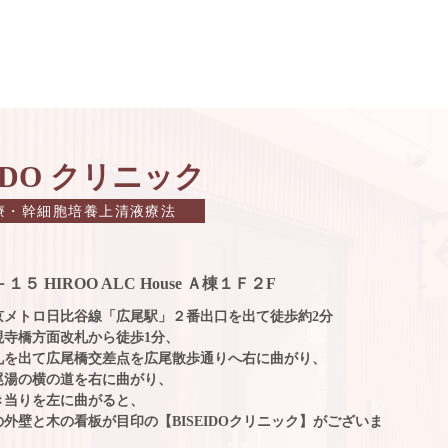
EIDO クリニック
療・幹細胞培養上清液療法
１５ HIROO
ALC House Ａ棟１Ｆ２F
京メトロ日比谷線「広尾駅」２番出口を出て徒歩約2分
現寺橋方面改札から徒歩1分、
札を出て広尾橋交差点を広尾散歩通りへ右に曲がり、
尾湯の横の道を右に曲がり、
き当りを左に曲がると、
の外壁と木の看板が目印の【BISEIDOクリニック】がございま
。